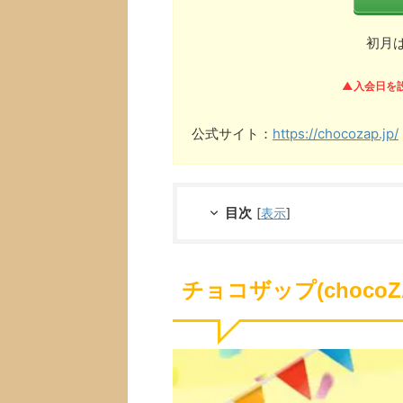
初月
▲入会日を
公式サイト：
https://chocozap.jp/
目次
[
表示
]
チョコザップ(choco