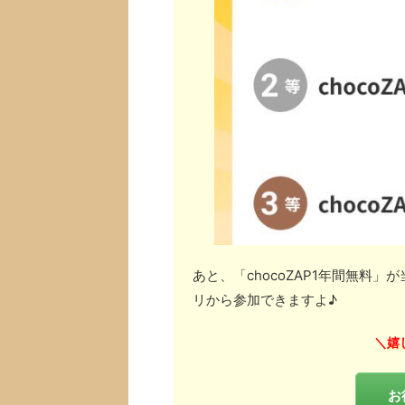
あと、「chocoZAP1年間無料
リから参加できますよ♪
嬉
＼
お