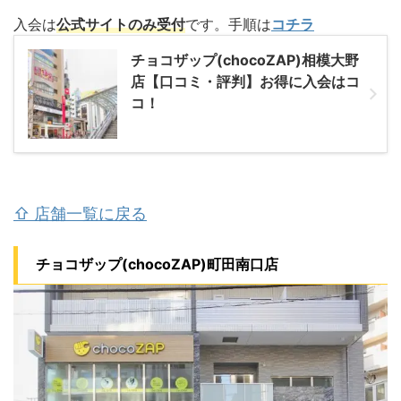
入会は
公式サイトのみ受付
です。手順は
コチラ
チョコザップ(chocoZAP)相模大野
店【口コミ・評判】お得に入会はコ
コ！
⇧ 店舗一覧に戻る
チョコザップ(chocoZAP)町田南口店