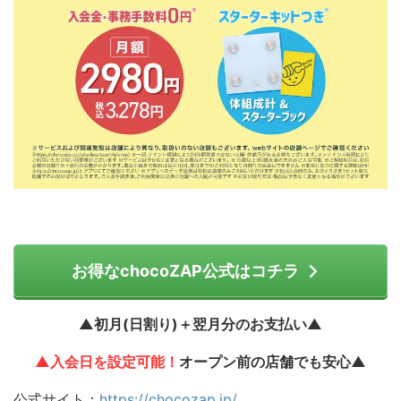
お得なchocoZAP公式はコチラ
▲初月(日割り)＋翌月分のお支払い▲
▲入会日を設定可能！
オープン前の店舗でも安心▲
公式サイト：
https://chocozap.jp/