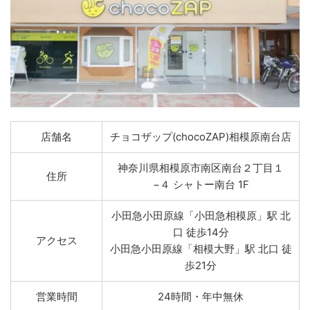
店舗名
チョコザップ(chocoZAP)相模原南台店
神奈川県相模原市南区南台２丁目１
住所
−４ シャトー南台 1F
小田急小田原線「小田急相模原」駅 北
口 徒歩14分
アクセス
小田急小田原線「相模大野」駅 北口 徒
歩21分
営業時間
24時間・年中無休