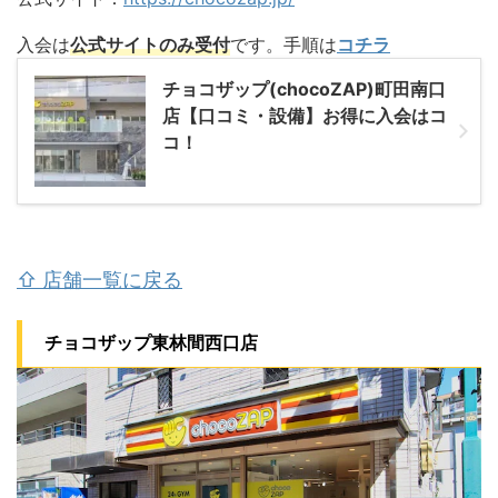
入会は
公式サイトのみ受付
です。手順は
コチラ
チョコザップ(chocoZAP)町田南口
店【口コミ・設備】お得に入会はコ
コ！
⇧ 店舗一覧に戻る
チョコザップ東林間西口店