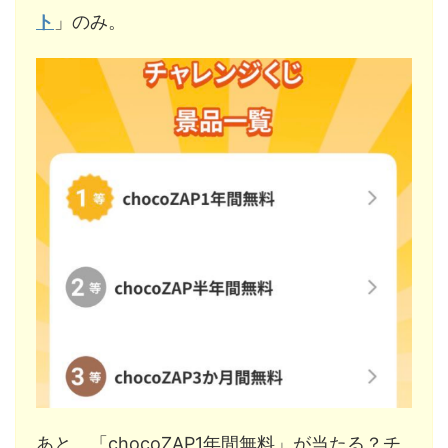
ト
」のみ。
あと、「chocoZAP1年間無料」が当たる？チ