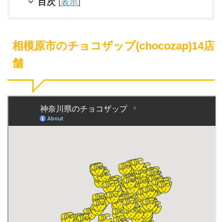
目次
[
表示
]
相模原市のチョコザップ(chocozap)14店
舗