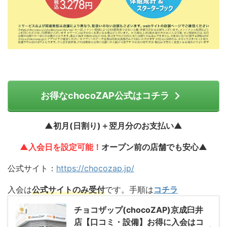
お得なchocoZAP公式はコチラ
▲初月(日割り)＋翌月分のお支払い▲
▲入会日を設定可能！
オープン前の店舗でも安心▲
公式サイト：
https://chocozap.jp/
入会は
公式サイトのみ受付
です。手順は
コチラ
チョコザップ(chocoZAP)京成臼井
店【口コミ・設備】お得に入会はコ