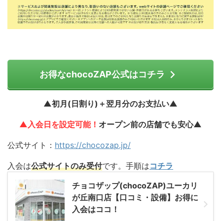
お得なchocoZAP公式はコチラ
▲初月(日割り)＋翌月分のお支払い▲
▲入会日を設定可能！
オープン前の店舗でも安心▲
公式サイト：
https://chocozap.jp/
入会は
公式サイトのみ受付
です。手順は
コチラ
チョコザップ(chocoZAP)ユーカリ
が丘南口店【口コミ・設備】お得に
入会はココ！