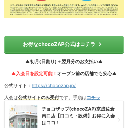
お得なchocoZAP公式はコチラ
▲初月(日割り)＋翌月分のお支払い▲
▲入会日を設定可能！
オープン前の店舗でも安心▲
公式サイト：
https://chocozap.jp/
入会は
公式サイトのみ受付
です。手順は
コチラ
チョコザップ(chocoZAP)京成佐倉
南口店【口コミ・設備】お得に入会
はココ！