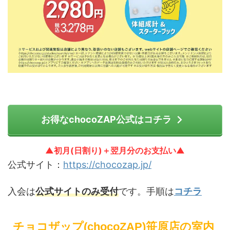
お得なchocoZAP公式はコチラ
▲初月(日割り)＋翌月分のお支払い▲
公式サイト：
https://chocozap.jp/
入会は
公式サイトのみ受付
です。手順は
コチラ
チョコザップ(chocoZAP)笹原店の室内