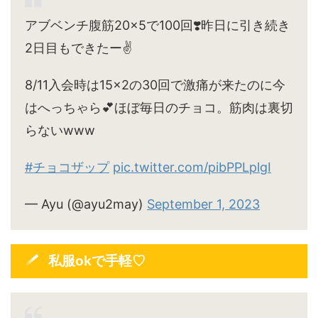
アブベンチ腹筋20×5で100回❣️昨日に引き続き
2日目もできたー✌️
8/11入会時は15×2の30回で激痛が来たのに今
はへっちゃら💕ほぼ毎日のチョコ。筋肉は裏切
らないwww
#チョコザップ
pic.twitter.com/pibPPLplgI
— Ayu (@ayu2may)
September 1, 2023
私服okで手軽♡