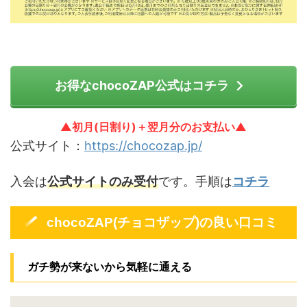
お得なchocoZAP公式はコチラ
▲初月(日割り)＋翌月分のお支払い▲
公式サイト：
https://chocozap.jp/
入会は
公式サイトのみ受付
です。手順は
コチラ
chocoZAP(チョコザップ)の良い口コミ
ガチ勢が来ないから気軽に通える