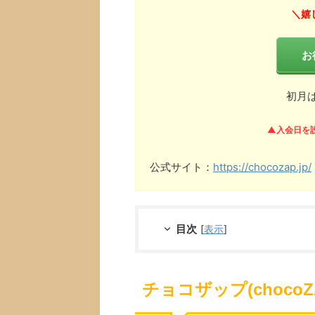
嬉
＼
お
初月
▲入会日を
公式サイト：
https://chocozap.jp/
目次
[
表示
]
チョコザップ(choco