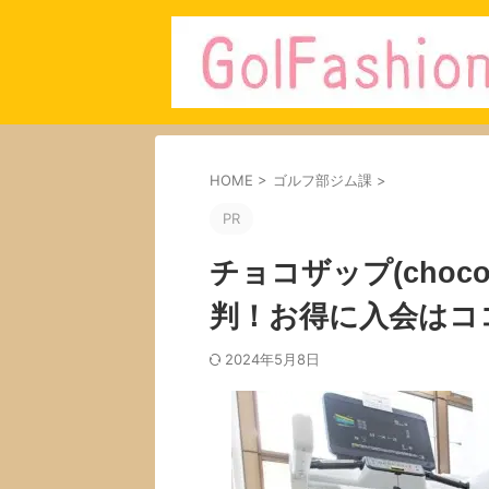
HOME
>
ゴルフ部ジム課
>
PR
チョコザップ(choc
判！お得に入会はコ
2024年5月8日