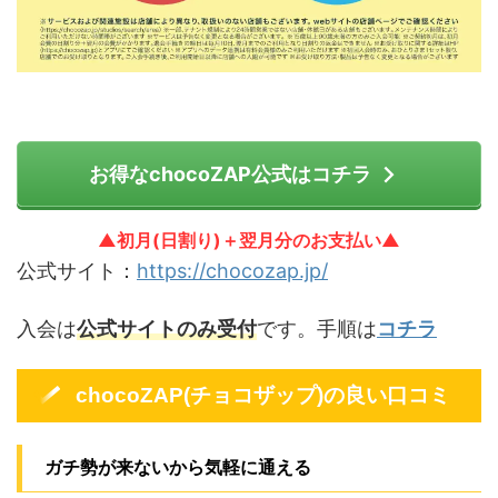
お得なchocoZAP公式はコチラ
▲初月(日割り)＋翌月分のお支払い▲
公式サイト：
https://chocozap.jp/
入会は
公式サイトのみ受付
です。手順は
コチラ
chocoZAP(チョコザップ)の良い口コミ
ガチ勢が来ないから気軽に通える