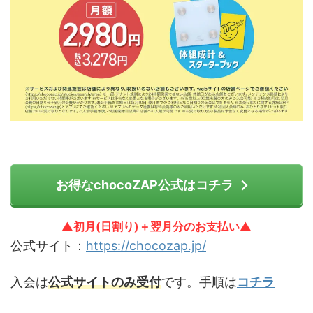
お得なchocoZAP公式はコチラ
▲初月(日割り)＋翌月分のお支払い▲
公式サイト：
https://chocozap.jp/
入会は
公式サイトのみ受付
です。手順は
コチラ