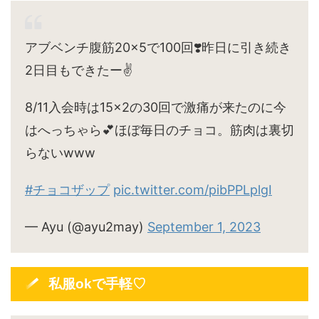
アブベンチ腹筋20×5で100回❣️昨日に引き続き
2日目もできたー✌️
8/11入会時は15×2の30回で激痛が来たのに今
はへっちゃら💕ほぼ毎日のチョコ。筋肉は裏切
らないwww
#チョコザップ
pic.twitter.com/pibPPLplgI
— Ayu (@ayu2may)
September 1, 2023
私服okで手軽♡