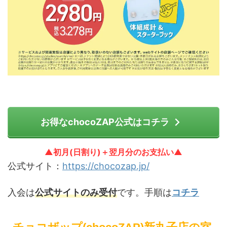
お得なchocoZAP公式はコチラ
▲初月(日割り)＋翌月分のお支払い▲
公式サイト：
https://chocozap.jp/
入会は
公式サイトのみ受付
です。手順は
コチラ