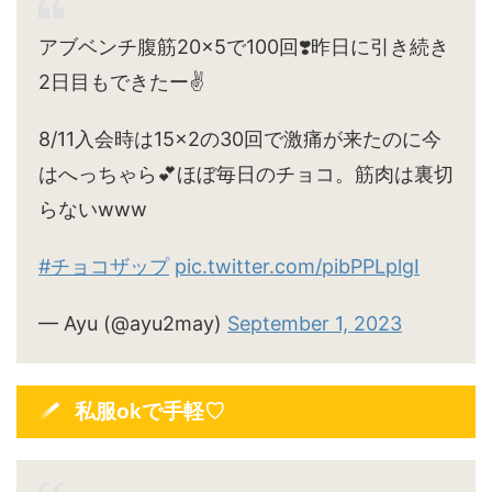
アブベンチ腹筋20×5で100回❣️昨日に引き続き
2日目もできたー✌️
8/11入会時は15×2の30回で激痛が来たのに今
はへっちゃら💕ほぼ毎日のチョコ。筋肉は裏切
らないwww
#チョコザップ
pic.twitter.com/pibPPLplgI
— Ayu (@ayu2may)
September 1, 2023
私服okで手軽♡