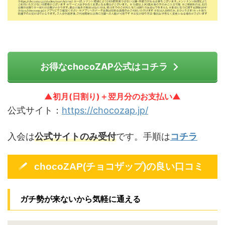
お得なchocoZAP公式はコチラ
▲初月(日割り)＋翌月分のお支払い▲
公式サイト：
https://chocozap.jp/
入会は
公式サイトのみ受付
です。手順は
コチラ
chocoZAP(チョコザップ)の良い口コミ
ガチ勢が来ないから気軽に通える