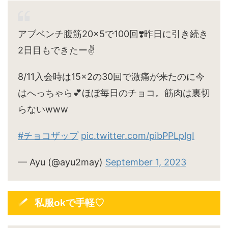
アブベンチ腹筋20×5で100回❣️昨日に引き続き
2日目もできたー✌️
8/11入会時は15×2の30回で激痛が来たのに今
はへっちゃら💕ほぼ毎日のチョコ。筋肉は裏切
らないwww
#チョコザップ
pic.twitter.com/pibPPLplgI
— Ayu (@ayu2may)
September 1, 2023
私服okで手軽♡