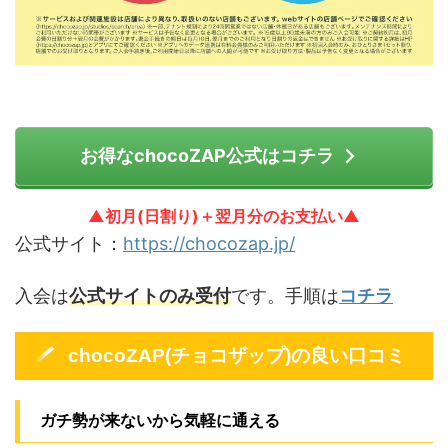
お得なchocoZAP公式はコチラ
▲初月(日割り)＋翌月分のお支払い▲
公式サイト：
https://chocozap.jp/
入会は
公式サイトのみ受付
です。手順は
コチラ
chocoZAP(チョコザップ)の良い口コミ
ガチ勢が来ないから気軽に通える