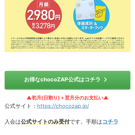
お得なchocoZAP公式はコチラ
▲初月(日割り)＋翌月分のお支払い▲
公式サイト：
https://chocozap.jp/
入会は
公式サイトのみ受付
です。手順は
コチラ