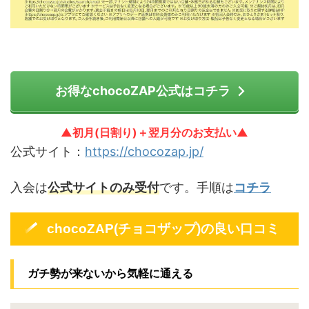
お得なchocoZAP公式はコチラ
▲初月(日割り)＋翌月分のお支払い▲
公式サイト：
https://chocozap.jp/
入会は
公式サイトのみ受付
です。手順は
コチラ
chocoZAP(チョコザップ)の良い口コミ
ガチ勢が来ないから気軽に通える