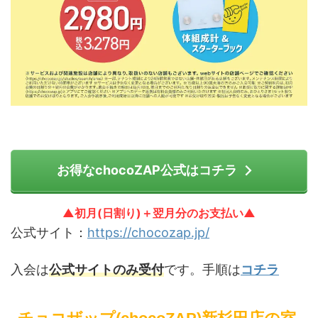
お得なchocoZAP公式はコチラ
▲初月(日割り)＋翌月分のお支払い▲
公式サイト：
https://chocozap.jp/
入会は
公式サイトのみ受付
です。手順は
コチラ