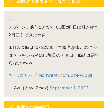
腹筋ができるようになってきた！
アブベンチ腹筋20×5で100回❣️昨日に引き続き
2日目もできたー✌️
8/11入会時は15×2の30回で激痛が来たのに今
はへっちゃら💕ほぼ毎日のチョコ。筋肉は裏切
らないwww
#チョコザップ
pic.twitter.com/pibPPLplgI
— Ayu (@ayu2may)
September 1, 2023
私服okで手軽♡