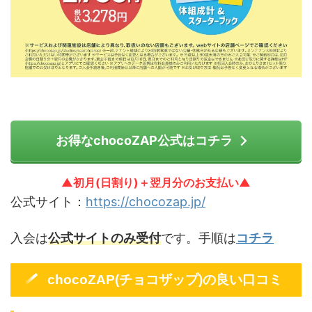
お得なchocoZAP公式はコチラ
▲初月(日割り)＋翌月分のお支払い▲
公式サイト：
https://chocozap.jp/
入会は
公式サイトのみ受付
です。手順は
コチラ
chocoZAP(チョコザップ)の良い口コミ