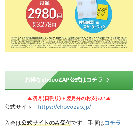
お得なchocoZAP公式はコチラ
▲初月(日割り)＋翌月分のお支払い▲
公式サイト：
https://chocozap.jp/
入会は
公式サイトのみ受付
です。手順は
コチラ