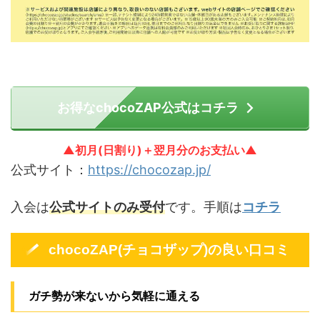
お得なchocoZAP公式はコチラ
▲初月(日割り)＋翌月分のお支払い▲
公式サイト：
https://chocozap.jp/
入会は
公式サイトのみ受付
です。手順は
コチラ
chocoZAP(チョコザップ)の良い口コミ
ガチ勢が来ないから気軽に通える