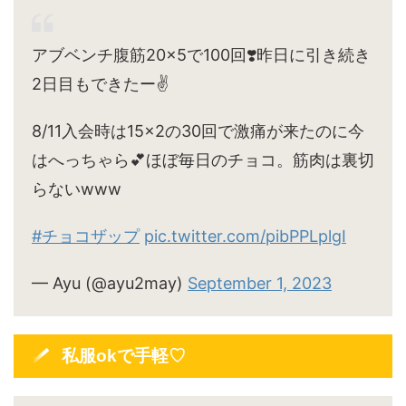
アブベンチ腹筋20×5で100回❣️昨日に引き続き
2日目もできたー✌️
8/11入会時は15×2の30回で激痛が来たのに今
はへっちゃら💕ほぼ毎日のチョコ。筋肉は裏切
らないwww
#チョコザップ
pic.twitter.com/pibPPLplgI
— Ayu (@ayu2may)
September 1, 2023
私服okで手軽♡