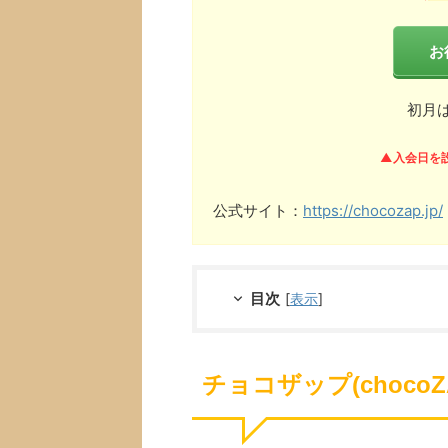
お
初月
▲入会日を
公式サイト：
https://chocozap.jp/
目次
[
表示
]
チョコザップ(choco