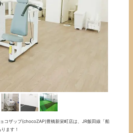
ザップ(chocoZAP)豊橋新栄町店は、JR飯田線「船
あります！