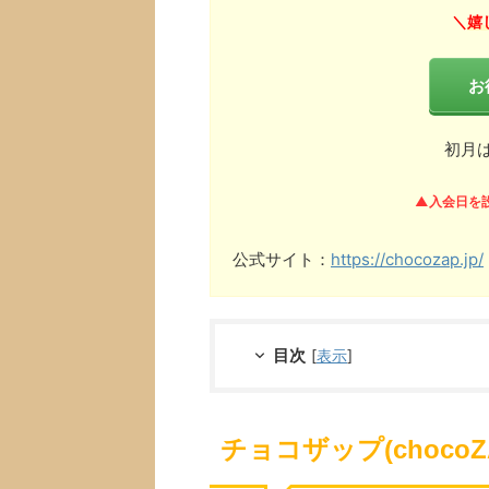
嬉
＼
お
初月
▲入会日を
公式サイト：
https://chocozap.jp/
目次
[
表示
]
チョコザップ(choco