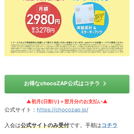
お得なchocoZAP公式はコチラ
▲初月(日割り)＋翌月分のお支払い▲
公式サイト：
https://chocozap.jp/
入会は
公式サイトのみ受付
です。手順は
コチラ