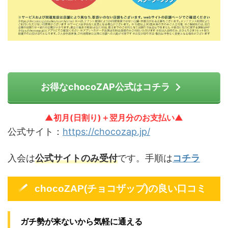
お得なchocoZAP公式はコチラ
▲初月(日割り)＋翌月分のお支払い▲
公式サイト：
https://chocozap.jp/
入会は
公式サイトのみ受付
です。手順は
コチラ
chocoZAP(チョコザップ)の良い口コミ
ガチ勢が来ないから気軽に通える