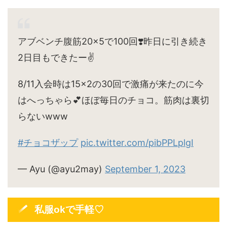
アブベンチ腹筋20×5で100回❣️昨日に引き続き
2日目もできたー✌️
8/11入会時は15×2の30回で激痛が来たのに今
はへっちゃら💕ほぼ毎日のチョコ。筋肉は裏切
らないwww
#チョコザップ
pic.twitter.com/pibPPLplgI
— Ayu (@ayu2may)
September 1, 2023
私服okで手軽♡