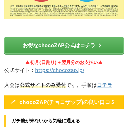
お得なchocoZAP公式はコチラ
▲初月(日割り)＋翌月分のお支払い▲
公式サイト：
https://chocozap.jp/
入会は
公式サイトのみ受付
です。手順は
コチラ
chocoZAP(チョコザップ)の良い口コミ
ガチ勢が来ないから気軽に通える