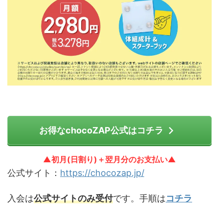
お得なchocoZAP公式はコチラ
▲初月(日割り)＋翌月分のお支払い▲
公式サイト：
https://chocozap.jp/
入会は
公式サイトのみ受付
です。手順は
コチラ