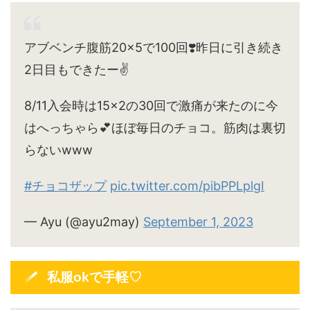
アブベンチ腹筋20×5で100回❣️昨日に引き続き
2日目もできたー✌️
8/11入会時は15×2の30回で激痛が来たのに今
はへっちゃら💕ほぼ毎日のチョコ。筋肉は裏切
らないwww
#チョコザップ
pic.twitter.com/pibPPLplgI
— Ayu (@ayu2may)
September 1, 2023
私服okで手軽♡