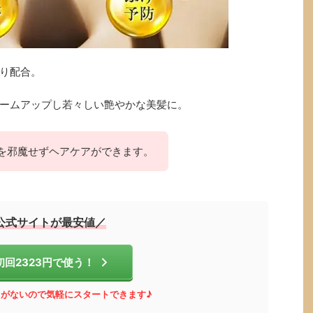
り配合。
ームアップし若々しい艶やかな美髪に。
を邪魔せずヘアケアができます。
公式サイトが最安値／
初回2323円で使う！
がないので気軽にスタートできます♪