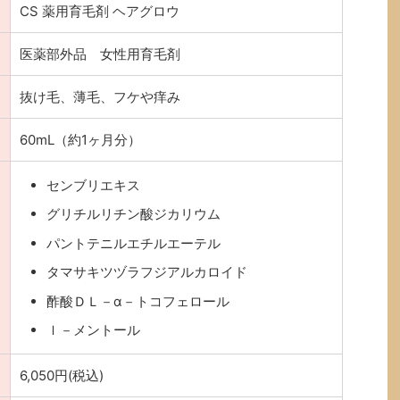
CS 薬用育毛剤 ヘアグロウ
医薬部外品 女性用育毛剤
抜け毛、薄毛、フケや痒み
60mL（約1ヶ月分）
センブリエキス
グリチルリチン酸ジカリウム
パントテニルエチルエーテル
タマサキツヅラフジアルカロイド
酢酸ＤＬ－α－トコフェロール
ｌ－メントール
6,050円(税込)