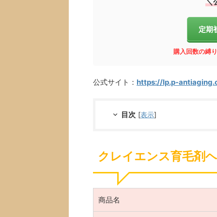
＼
定期
購入回数の縛り
公式サイト：
https://lp.p-antiaging
目次
[
表示
]
クレイエンス育毛剤
商品名