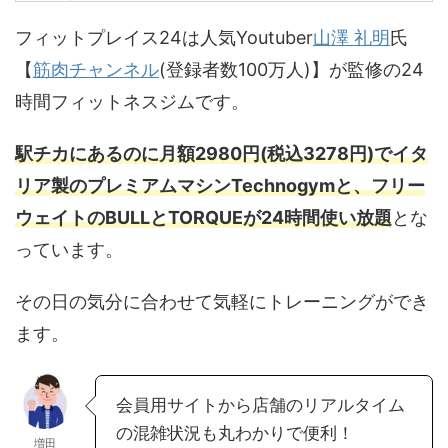
フィットプレイス24は人気Youtuber
山澤 礼明
氏
【
筋肉チャンネル
(登録者数100万人)】が監修の24
時間フィットネスジムです。
駅チカにあるのに月額2980円(税込3278円)でイタ
リア製のプレミアムマシンTechnogymと、フリー
ウェイトのBULLとTORQUEが24時間使い放題
とな
っています。
その日の気分に合わせて気軽にトレーニングができ
ます。
会員用サイトから店舗のリアルタイム
の混雑状況も丸わかりで便利！
増田