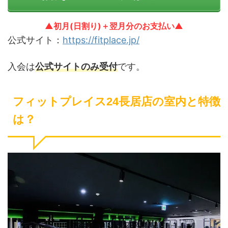
▲初月(日割り)＋翌月分のお支払い▲
公式サイト：
https://fitplace.jp/
入会は
公式サイトのみ受付
です。
フィットプレイス24長居店の室内と特徴
は？