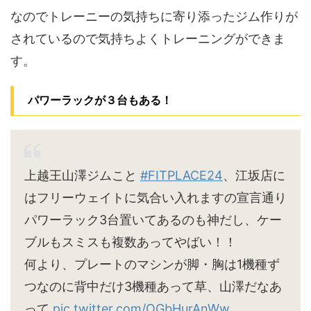
なのでトレーニーの気持ちに寄り添ったジム作りが
されているので気持ちよくトレーニングができま
す。
パワーラックが３台もある！
上越王山澤ジムこと
#FITPLACE24
、江坂店に
はフリーウェイトに気合い入れますの宣言通り
パワーラック3台置いてあるのも神だし、ケー
ブルもスミスも複数あってやばい！！
何より、プレートのマシンが脚・胸は1機種ず
つなのに背中だけ3機種あって草、山澤だなあ
って
pic.twitter.com/OGbHurAnWw