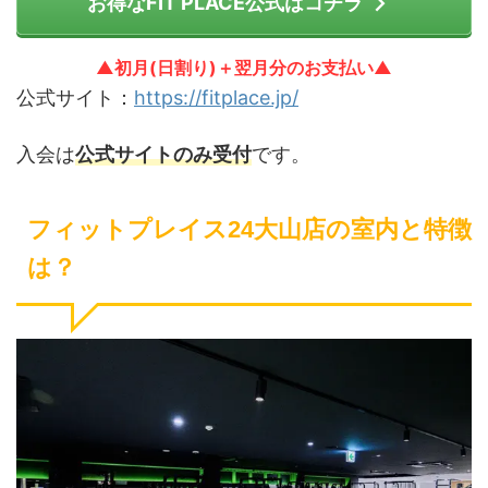
お得なFIT PLACE公式はコチラ
▲初月(日割り)＋翌月分のお支払い▲
公式サイト：
https://fitplace.jp/
入会は
公式サイトのみ受付
です。
フィットプレイス24大山店の室内と特徴
は？