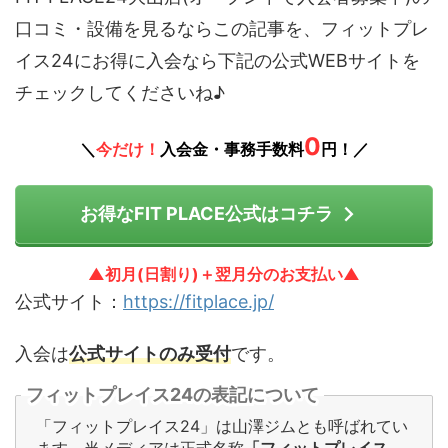
口コミ・設備を見るならこの記事を、フィットプレ
イス24にお得に入会なら下記の公式WEBサイトを
チェックしてくださいね♪
0
＼
今だけ！
入会金・事務手数料
円！／
お得なFIT PLACE公式はコチラ
▲初月(日割り)＋翌月分のお支払い▲
公式サイト：
https://fitplace.jp/
入会は
公式サイトのみ受付
です。
フィットプレイス24の表記について
「フィットプレイス24」は山澤ジムとも呼ばれてい
ます。当メディアは正式名称
「フィットプレイス