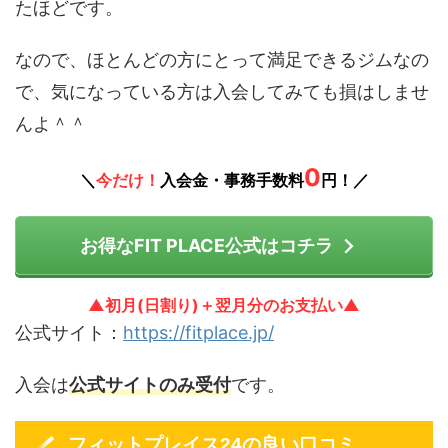
たほどです。
なので、ほとんどの方にとって満足できるジムなの
で、気になっている方は入会してみても損はしませ
んよ＾＾
0
＼
今だけ！
入会金・事務手数料
円！／
お得なFIT PLACE公式はコチラ
▲初月(日割り)＋翌月分のお支払い▲
公式サイト：
https://fitplace.jp/
入会は
公式サイトのみ受付
です。
フィットプレイス24の良い口コミ