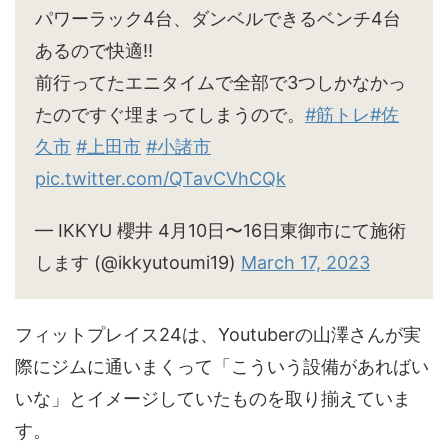
パワーラック4台、ダンベルできるベンチ4台
あるので快適‼︎
前行ってたエニタイムで全部で3つしかなかっ
たのですぐ埋まってしまうので。
#筋トレ
#佐
久市
#上田市
#小諸市
pic.twitter.com/QTavCVhCQk
— IKKYU 櫻井 4月10日〜16日東御市にて施術
します (@ikkyutoumi19)
March 17, 2023
フィットプレイス24は、Youtuberの山澤さんが実
際にジムに通いまくって「こういう設備があればい
いな」とイメージしていたものを取り揃えていま
す。