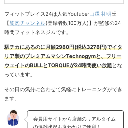
フィットプレイス24は人気Youtuber
山澤 礼明
氏
【
筋肉チャンネル
(登録者数100万人)】が監修の24
時間フィットネスジムです。
駅チカにあるのに月額2980円(税込3278円)でイタ
リア製のプレミアムマシンTechnogymと、フリー
ウェイトのBULLとTORQUEが24時間使い放題
とな
っています。
その日の気分に合わせて気軽にトレーニングができ
ます。
会員用サイトから店舗のリアルタイム
の混雑状況も丸わかりで便利！