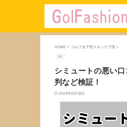
HOME
>
ゴルフ女子部スキンケア課
>
PR
シミュートの悪い口
判など検証！
2024年6月18日