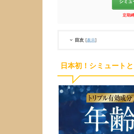
シミュ
定期
目次
[
表示
]
日本初！シミュートと