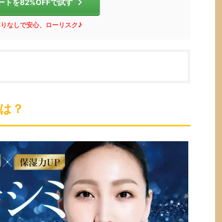
ートを82%OFFで試す
縛りなしで安心、ローリスク♪
は？