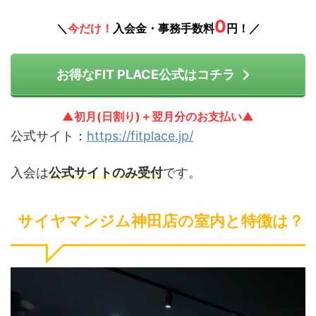
0
＼
今だけ！
入会金・事務手数料
円！／
お得なFIT PLACE公式はコチラ
▲初月(日割り)＋翌月分のお支払い▲
公式サイト：
https://fitplace.jp/
入会は
公式サイトのみ受付
です。
サイヤマンジム神田店の室内と特徴は？