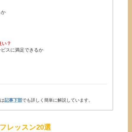
るか
良い？
ービスに満足できるか
ては
記事下部
でも詳しく簡単に解説しています。
フレッスン20選