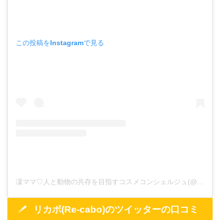
この投稿をInstagramで見る
凜ママ♡人と動物の共存を目指すコスメコンシェルジュ(@rinmama.cosmeconcierge)がシェアした投稿
リカボ(Re-cabo)のツイッターの口コミ