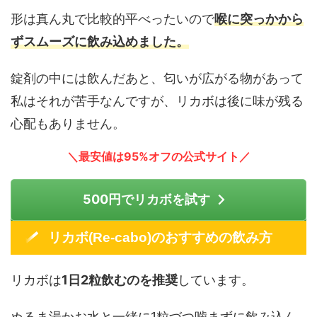
形は真ん丸で比較的平べったいので
喉に突っかから
ずスムーズに飲み込めました。
錠剤の中には飲んだあと、匂いが広がる物があって
私はそれが苦手なんですが、リカボは後に味が残る
心配もありません。
＼最安値は95%オフの公式サイト／
500円でリカボを試す
リカボ(Re-cabo)のおすすめの飲み方
リカボは
1日2粒飲むのを推奨
しています。
ぬるま湯かお水と一緒に1粒づつ噛まずに飲み込ん