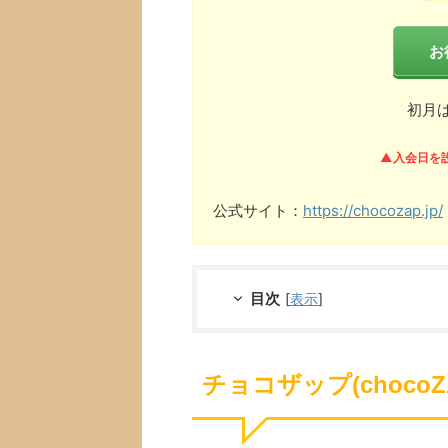
お
初月
▲入会日を
公式サイト：
https://chocozap.jp/
目次
[
表示
]
チョコザップ(choco