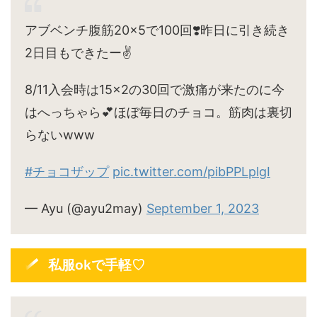
アブベンチ腹筋20×5で100回❣️昨日に引き続き
2日目もできたー✌️
8/11入会時は15×2の30回で激痛が来たのに今
はへっちゃら💕ほぼ毎日のチョコ。筋肉は裏切
らないwww
#チョコザップ
pic.twitter.com/pibPPLplgI
— Ayu (@ayu2may)
September 1, 2023
私服okで手軽♡