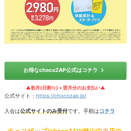
お得なchocoZAP公式はコチラ
▲初月(日割り)＋翌月分のお支払い▲
公式サイト：
https://chocozap.jp/
入会は
公式サイトのみ受付
です。手順は
コチラ