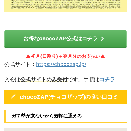
お得なchocoZAP公式はコチラ
▲初月(日割り)＋翌月分のお支払い▲
公式サイト：
https://chocozap.jp/
入会は
公式サイトのみ受付
です。手順は
コチラ
chocoZAP(チョコザップ)の良い口コミ
ガチ勢が来ないから気軽に通える