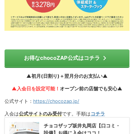
お得なchocoZAP公式はコチラ
▲初月(日割り)＋翌月分のお支払い▲
▲入会日を設定可能！
オープン前の店舗でも安心▲
公式サイト：
https://chocozap.jp/
入会は
公式サイトのみ受付
です。手順は
コチラ
チョコザップ坂井丸岡店【口コミ・
設備】お得に入会はココ！