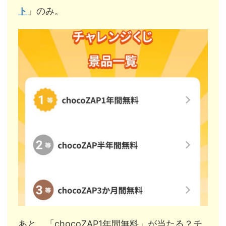
ト
」のみ。
あと、「chocoZAP1年間無料」が当たる？チ