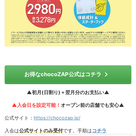
お得なchocoZAP公式はコチラ
▲初月(日割り)＋翌月分のお支払い▲
▲入会日を設定可能！
オープン前の店舗でも安心▲
公式サイト：
https://chocozap.jp/
入会は
公式サイトのみ受付
です。手順は
コチラ