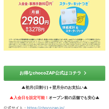
お得なchocoZAP公式はコチラ
▲初月(日割り)＋翌月分のお支払い▲
▲入会日を設定可能！
オープン前の店舗でも安心▲
公式サイト：
https://chocozap.jp/