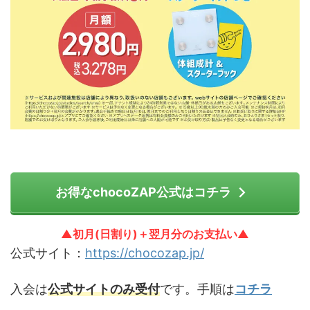
お得なchocoZAP公式はコチラ
▲初月(日割り)＋翌月分のお支払い▲
公式サイト：
https://chocozap.jp/
入会は
公式サイトのみ受付
です。手順は
コチラ