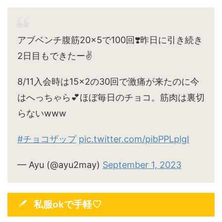
アブベンチ腹筋20×5で100回❣️昨日に引き続き
2日目もできたー✌️
8/11入会時は15×2の30回で激痛が来たのに今
はへっちゃら💕ほぼ毎日のチョコ。筋肉は裏切
らないwww
#チョコザップ
pic.twitter.com/pibPPLplgI
— Ayu (@ayu2may)
September 1, 2023
私服okで手軽♡