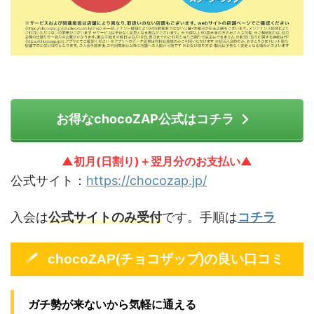
お得なchocoZAP公式はコチラ
▲初月(日割り)＋翌月分のお支払い▲
公式サイト：
https://chocozap.jp/
入会は
公式サイトのみ受付
です。手順は
コチラ
chocoZAP(チョコザップ)の良い口コミ
ガチ勢が来ないから気軽に通える