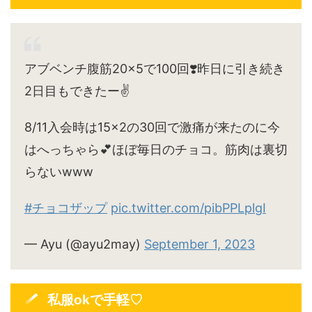
アブベンチ腹筋20×5で100回❣️昨日に引き続き
2日目もできたー✌️
8/11入会時は15×2の30回で激痛が来たのに今
はへっちゃら💕ほぼ毎日のチョコ。筋肉は裏切
らないwww
#チョコザップ
pic.twitter.com/pibPPLplgI
— Ayu (@ayu2may)
September 1, 2023
私服okで手軽♡