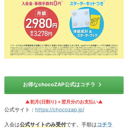
お得なchocoZAP公式はコチラ
▲初月(日割り)＋翌月分のお支払い▲
公式サイト：
https://chocozap.jp/
入会は
公式サイトのみ受付
です。手順は
コチラ