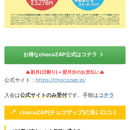
お得なchocoZAP公式はコチラ
▲初月(日割り)＋翌月分のお支払い▲
公式サイト：
https://chocozap.jp/
入会は
公式サイトのみ受付
です。手順は
コチラ
chocoZAP(チョコザップ)の良い口コミ