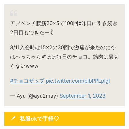
アブベンチ腹筋20×5で100回❣️昨日に引き続き
2日目もできたー✌️
8/11入会時は15×2の30回で激痛が来たのに今
はへっちゃら💕ほぼ毎日のチョコ。筋肉は裏切
らないwww
#チョコザップ
pic.twitter.com/pibPPLplgI
— Ayu (@ayu2may)
September 1, 2023
私服okで手軽♡