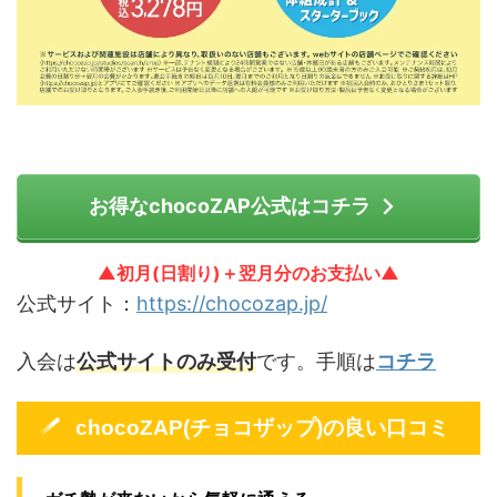
お得なchocoZAP公式はコチラ
▲初月(日割り)＋翌月分のお支払い▲
公式サイト：
https://chocozap.jp/
入会は
公式サイトのみ受付
です。手順は
コチラ
chocoZAP(チョコザップ)の良い口コミ