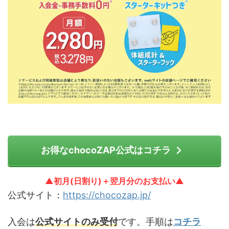
お得なchocoZAP公式はコチラ
▲初月(日割り)＋翌月分のお支払い▲
公式サイト：
https://chocozap.jp/
入会は
公式サイトのみ受付
です。手順は
コチラ