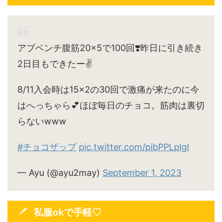
アブベンチ腹筋20×5で100回❣️昨日に引き続き
2日目もできたー✌️
8/11入会時は15×2の30回で激痛が来たのに今
はへっちゃら💕ほぼ毎日のチョコ。筋肉は裏切
らないwww
#チョコザップ
pic.twitter.com/pibPPLplgI
— Ayu (@ayu2may)
September 1, 2023
私服okで手軽♡