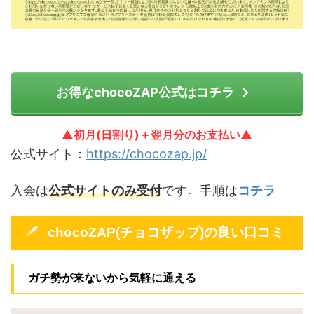
お得なchocoZAP公式はコチラ
▲初月(日割り)＋翌月分のお支払い▲
公式サイト：
https://chocozap.jp/
入会は
公式サイトのみ受付
です。手順は
コチラ
chocoZAP(チョコザップ)の良い口コミ
ガチ勢が来ないから気軽に通える