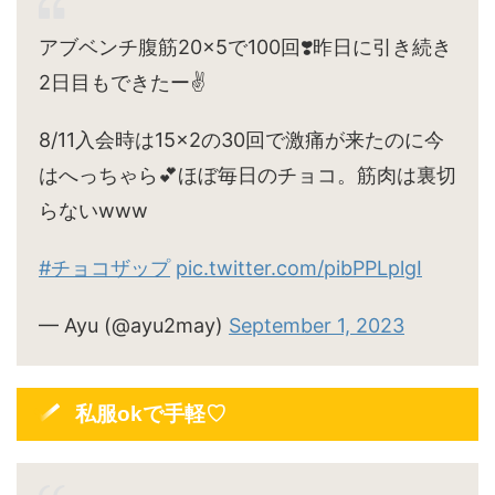
アブベンチ腹筋20×5で100回❣️昨日に引き続き
2日目もできたー✌️
8/11入会時は15×2の30回で激痛が来たのに今
はへっちゃら💕ほぼ毎日のチョコ。筋肉は裏切
らないwww
#チョコザップ
pic.twitter.com/pibPPLplgI
— Ayu (@ayu2may)
September 1, 2023
私服okで手軽♡