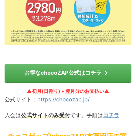
お得なchocoZAP公式はコチラ
▲初月(日割り)＋翌月分のお支払い▲
公式サイト：
https://chocozap.jp/
入会は
公式サイトのみ受付
です。手順は
コチラ