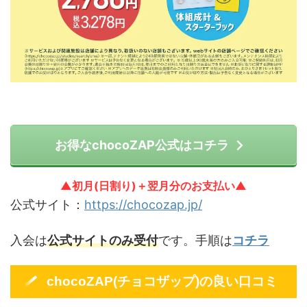
お得なchocoZAP公式はコチラ
▲初月(日割り)＋翌月分のお支払い▲
公式サイト：
https://chocozap.jp/
入会は
公式サイトのみ受付
です。手順は
コチラ
chocoZAP(チョコザップ)の良い口コミ