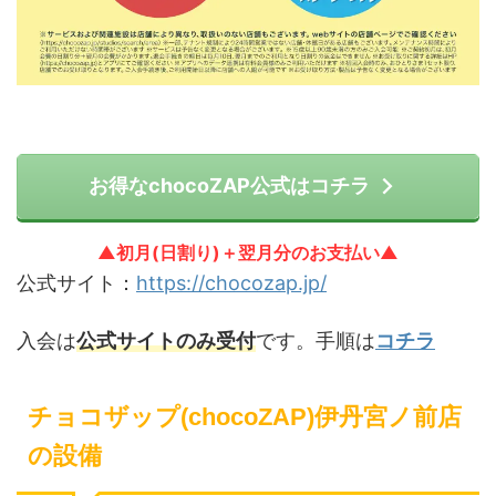
お得なchocoZAP公式はコチラ
▲初月(日割り)＋翌月分のお支払い▲
公式サイト：
https://chocozap.jp/
入会は
公式サイトのみ受付
です。手順は
コチラ
チョコザップ(chocoZAP)伊丹宮ノ前店
の設備