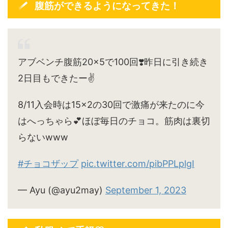
腹筋ができるようになってきた！
アブベンチ腹筋20×5で100回❣️昨日に引き続き
2日目もできたー✌️
8/11入会時は15×2の30回で激痛が来たのに今
はへっちゃら💕ほぼ毎日のチョコ。筋肉は裏切
らないwww
#チョコザップ
pic.twitter.com/pibPPLplgI
— Ayu (@ayu2may)
September 1, 2023