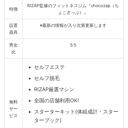
RIZAP監修のフィットネスジム『chocozap（ち
特徴
ょこざっぷ）』
設置
※最新の情報が入り次第更新します
器具
男女
5:5
比
セルフエステ
セルフ脱毛
RIZAP厳選マシン
全国の店舗利用OK!
無料
サー
スターターキット(体組成計・スター
ビス
ターブック)