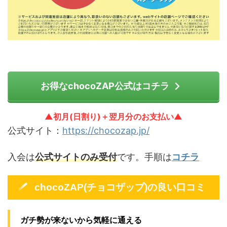
お得なchocoZAP公式はコチラ
▲初月(日割り)＋翌月分のお支払い▲
公式サイト：
https://chocozap.jp/
入会は
公式サイトのみ受付
です。手順は
コチラ
chocoZAP(チョコザップ)の良い口コミ
ガチ勢が来ないから気軽に通える