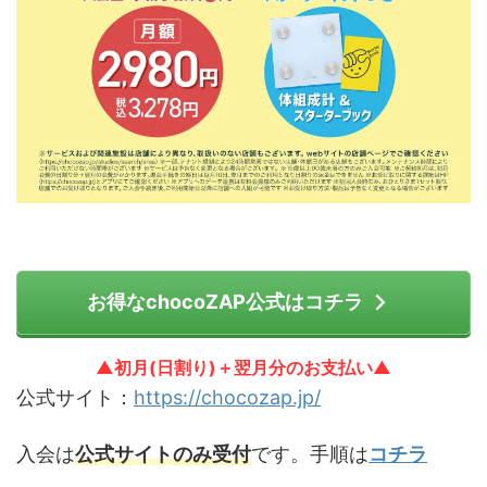
お得なchocoZAP公式はコチラ
▲初月(日割り)＋翌月分のお支払い▲
公式サイト：
https://chocozap.jp/
入会は
公式サイトのみ受付
です。手順は
コチラ