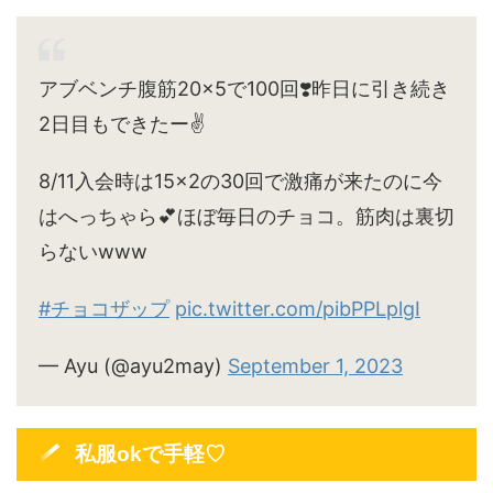
アブベンチ腹筋20×5で100回❣️昨日に引き続き
2日目もできたー✌️
8/11入会時は15×2の30回で激痛が来たのに今
はへっちゃら💕ほぼ毎日のチョコ。筋肉は裏切
らないwww
#チョコザップ
pic.twitter.com/pibPPLplgI
— Ayu (@ayu2may)
September 1, 2023
私服okで手軽♡