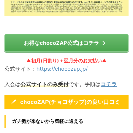
お得なchocoZAP公式はコチラ
▲初月(日割り)＋翌月分のお支払い▲
公式サイト：
https://chocozap.jp/
入会は
公式サイトのみ受付
です。手順は
コチラ
chocoZAP(チョコザップ)の良い口コミ
ガチ勢が来ないから気軽に通える