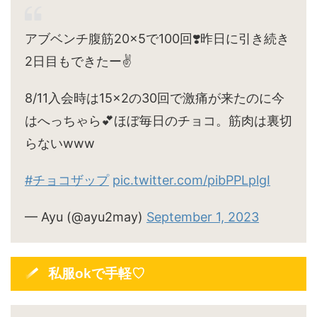
アブベンチ腹筋20×5で100回❣️昨日に引き続き
2日目もできたー✌️
8/11入会時は15×2の30回で激痛が来たのに今
はへっちゃら💕ほぼ毎日のチョコ。筋肉は裏切
らないwww
#チョコザップ
pic.twitter.com/pibPPLplgI
— Ayu (@ayu2may)
September 1, 2023
私服okで手軽♡