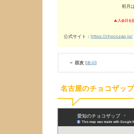
初月
▲入会日を
公式サイト：
https://chocozap.jp/
目次
[
表示
]
名古屋のチョコザップ(ch