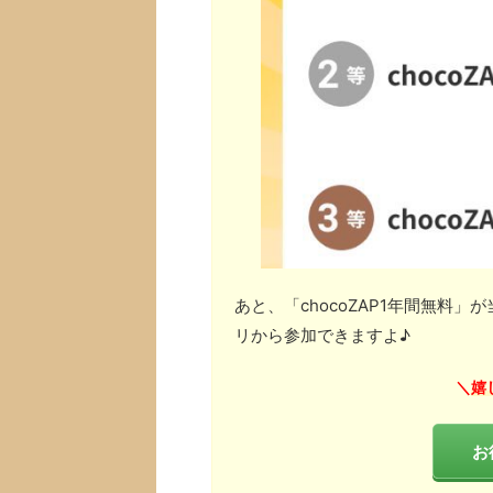
あと、「chocoZAP1年間無料
リから参加できますよ♪
嬉
＼
お