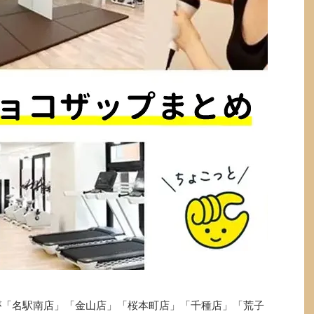
p)が「名駅南店」「金山店」「桜本町店」「千種店」「荒子