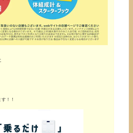
に
ます！！