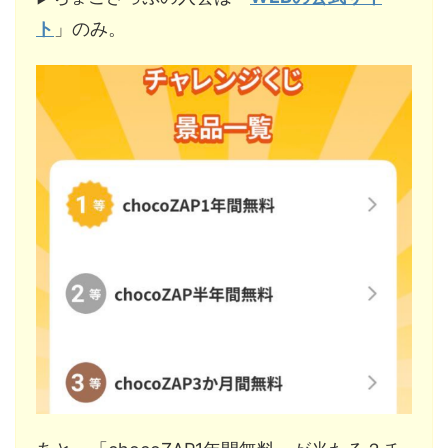
ト
」のみ。