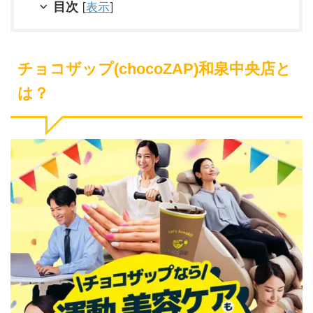
目次
[
表示
]
チョコザップ(chocoZAP)和泉中央店と
は？