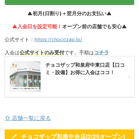
▲初月(日割り)＋翌月分のお支払い▲
▲入会日を設定可能！
オープン前の店舗でも安心▲
公式サイト：
https://chocozap.jp/
入会は
公式サイトのみ受付
です。手順は
コチラ
チョコザップ和泉府中東口店【口コ
ミ・設備】お得に入会はココ！
⇧ 店舗一覧に戻る
チョコザップ和泉中央店(2/25オープン)