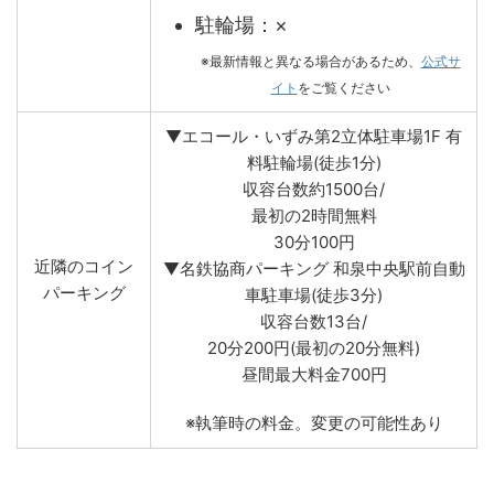
駐輪場：×
※最新情報と異なる場合があるため、
公式サ
イト
をご覧ください
▼エコール・いずみ第2立体駐車場1F 有
料駐輪場(徒歩1分)
収容台数約1500台/
最初の2時間無料
30分100円
近隣のコイン
▼名鉄協商パーキング 和泉中央駅前自動
パーキング
車駐車場(徒歩3分)
収容台数13台/
20分200円(最初の20分無料)
昼間最大料金700円
※執筆時の料金。変更の可能性あり