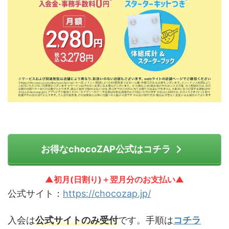
お得なchocoZAP公式はコチラ
▲初月(日割り)＋翌月分のお支払い▲
公式サイト：
https://chocozap.jp/
入会は
公式サイトのみ受付
です。手順は
コチラ