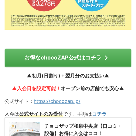
お得なchocoZAP公式はコチラ
▲初月(日割り)＋翌月分のお支払い▲
▲入会日を設定可能！
オープン前の店舗でも安心▲
公式サイト：
https://chocozap.jp/
入会は
公式サイトのみ受付
です。手順は
コチラ
チョコザップ和泉中央店【口コミ・
設備】お得に入会はココ！