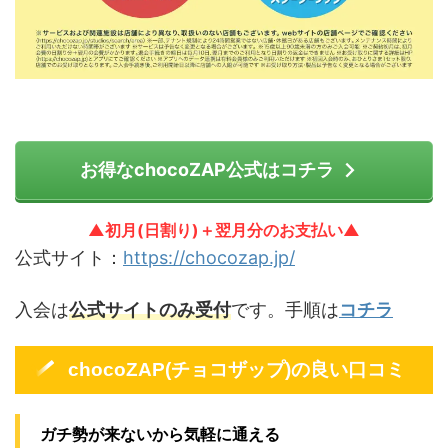
お得なchocoZAP公式はコチラ
▲初月(日割り)＋翌月分のお支払い▲
公式サイト：
https://chocozap.jp/
入会は
公式サイトのみ受付
です。手順は
コチラ
chocoZAP(チョコザップ)の良い口コミ
ガチ勢が来ないから気軽に通える