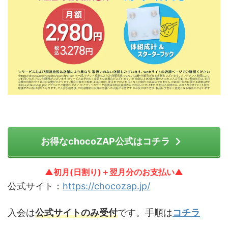
お得なchocoZAP公式はコチラ
▲初月(日割り)＋翌月分のお支払い▲
公式サイト：
https://chocozap.jp/
入会は
公式サイトのみ受付
です。手順は
コチラ