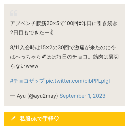
アブベンチ腹筋20×5で100回❣️昨日に引き続き
2日目もできたー✌️
8/11入会時は15×2の30回で激痛が来たのに今
はへっちゃら💕ほぼ毎日のチョコ。筋肉は裏切
らないwww
#チョコザップ
pic.twitter.com/pibPPLplgI
— Ayu (@ayu2may)
September 1, 2023
私服okで手軽♡