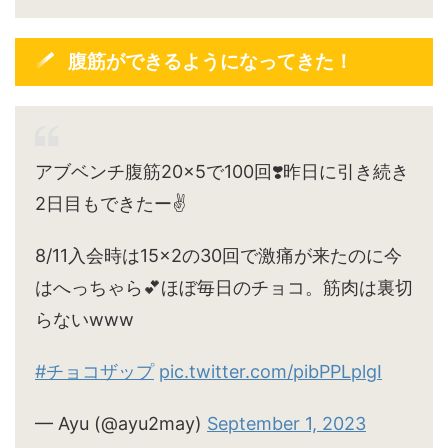
腹筋ができるようになってきた！
アブベンチ腹筋20×5で100回❣️昨日に引き続き
2日目もできたー✌️
8/11入会時は15×2の30回で激痛が来たのに今
はへっちゃら💕ほぼ毎日のチョコ。筋肉は裏切
らないwww
#チョコザップ
pic.twitter.com/pibPPLplgI
— Ayu (@ayu2may)
September 1, 2023