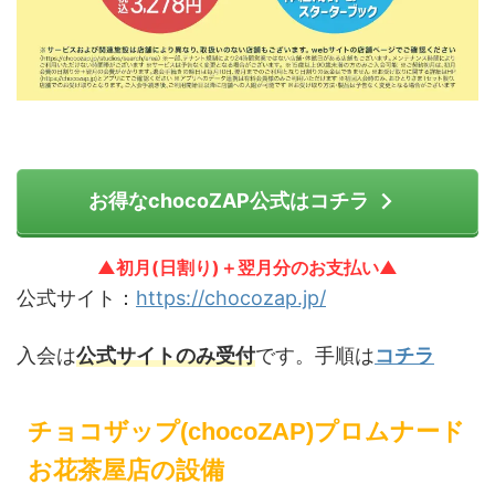
お得なchocoZAP公式はコチラ
▲初月(日割り)＋翌月分のお支払い▲
公式サイト：
https://chocozap.jp/
入会は
公式サイトのみ受付
です。手順は
コチラ
チョコザップ(chocoZAP)プロムナード
お花茶屋店の設備