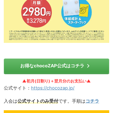
お得なchocoZAP公式はコチラ
▲初月(日割り)＋翌月分のお支払い▲
公式サイト：
https://chocozap.jp/
入会は
公式サイトのみ受付
です。手順は
コチラ