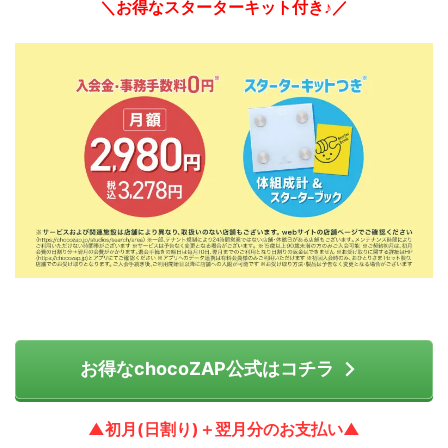
＼お得なスターターキット付き♪／
お得なchocoZAP公式はコチラ
▲初月(日割り)＋翌月分のお支払い▲