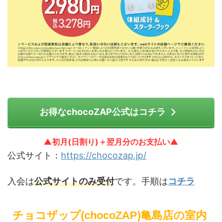
お得なchocoZAP公式はコチラ
▲初月(日割り)＋翌月分のお支払い▲
公式サイト：
https://chocozap.jp/
入会は
公式サイトのみ受付
です。手順は
コチラ
チョコザップ(chocoZAP)亀島店の室内