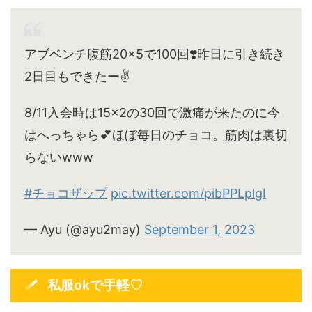
アブベンチ腹筋20×5で100回❣️昨日に引き続き
2日目もできたー✌️
8/11入会時は15×2の30回で激痛が来たのに今
はへっちゃら💕ほぼ毎日のチョコ。筋肉は裏切
らないwww
#チョコザップ
pic.twitter.com/pibPPLplgI
— Ayu (@ayu2may)
September 1, 2023
私服okで手軽♡