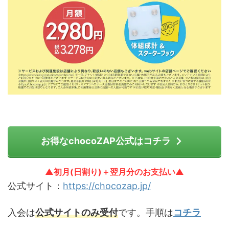
お得なchocoZAP公式はコチラ
▲初月(日割り)＋翌月分のお支払い▲
公式サイト：
https://chocozap.jp/
入会は
公式サイトのみ受付
です。手順は
コチラ