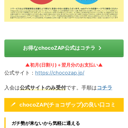
お得なchocoZAP公式はコチラ
▲初月(日割り)＋翌月分のお支払い▲
公式サイト：
https://chocozap.jp/
入会は
公式サイトのみ受付
です。手順は
コチラ
chocoZAP(チョコザップ)の良い口コミ
ガチ勢が来ないから気軽に通える