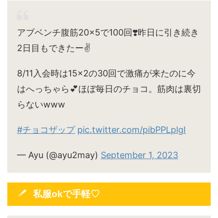
アブベンチ腹筋20×5で100回❣️昨日に引き続き
2日目もできたー✌️
8/11入会時は15×2の30回で激痛が来たのに今
はへっちゃら💕ほぼ毎日のチョコ。筋肉は裏切
らないwww
#チョコザップ
pic.twitter.com/pibPPLplgI
— Ayu (@ayu2may)
September 1, 2023
私服okで手軽♡