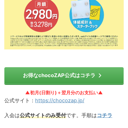
お得なchocoZAP公式はコチラ
▲初月(日割り)＋翌月分のお支払い▲
公式サイト：
https://chocozap.jp/
入会は
公式サイトのみ受付
です。手順は
コチラ