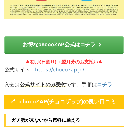
お得なchocoZAP公式はコチラ
▲初月(日割り)＋翌月分のお支払い▲
公式サイト：
https://chocozap.jp/
入会は
公式サイトのみ受付
です。手順は
コチラ
chocoZAP(チョコザップ)の良い口コミ
ガチ勢が来ないから気軽に通える