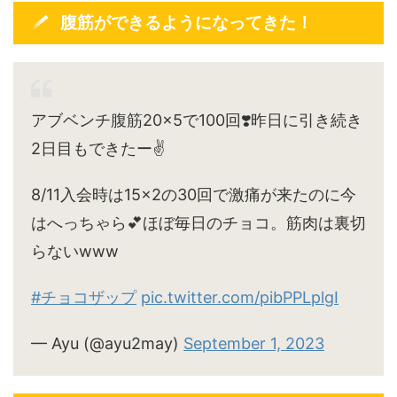
腹筋ができるようになってきた！
アブベンチ腹筋20×5で100回❣️昨日に引き続き
2日目もできたー✌️
8/11入会時は15×2の30回で激痛が来たのに今
はへっちゃら💕ほぼ毎日のチョコ。筋肉は裏切
らないwww
#チョコザップ
pic.twitter.com/pibPPLplgI
— Ayu (@ayu2may)
September 1, 2023