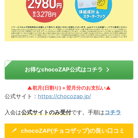
お得なchocoZAP公式はコチラ
▲初月(日割り)＋翌月分のお支払い▲
公式サイト：
https://chocozap.jp/
入会は
公式サイトのみ受付
です。手順は
コチラ
chocoZAP(チョコザップ)の良い口コミ