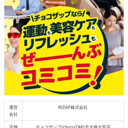
運営
RIZAP株式会社
会社
店舗
チョコザップ(chocoZAP)北大路大宮店