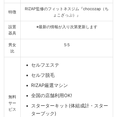
RIZAP監修のフィットネスジム『chocozap（ち
特徴
ょこざっぷ）』
設置
※最新の情報が入り次第更新します
器具
男女
5:5
比
セルフエステ
セルフ脱毛
RIZAP厳選マシン
全国の店舗利用OK!
無料
サー
スターターキット(体組成計・スター
ビス
ターブック)