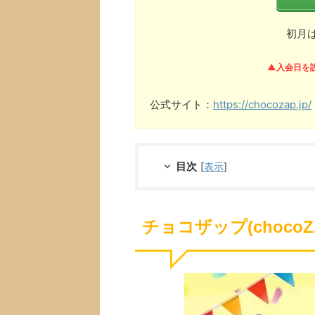
初月
▲入会日を
公式サイト：
https://chocozap.jp/
目次
[
表示
]
チョコザップ(choco