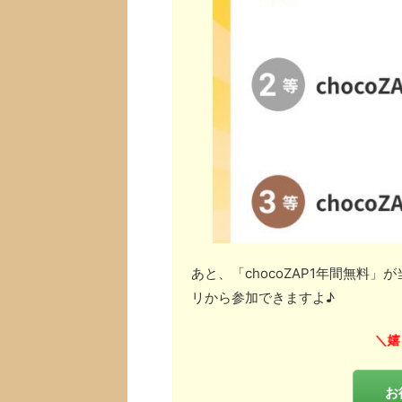
あと、「chocoZAP1年間無料
リから参加できますよ♪
嬉
＼
お