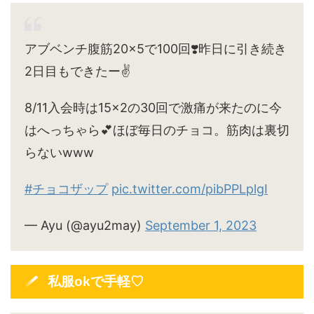
アブベンチ腹筋20×5で100回❣️昨日に引き続き
2日目もできたー✌️
8/11入会時は15×2の30回で激痛が来たのに今
はへっちゃら💕ほぼ毎日のチョコ。筋肉は裏切
らないwww
#チョコザップ
pic.twitter.com/pibPPLplgI
— Ayu (@ayu2may)
September 1, 2023
私服okで手軽♡