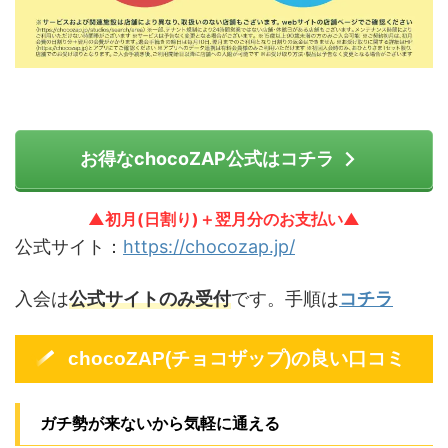
お得なchocoZAP公式はコチラ
▲初月(日割り)＋翌月分のお支払い▲
公式サイト：
https://chocozap.jp/
入会は
公式サイトのみ受付
です。手順は
コチラ
chocoZAP(チョコザップ)の良い口コミ
ガチ勢が来ないから気軽に通える