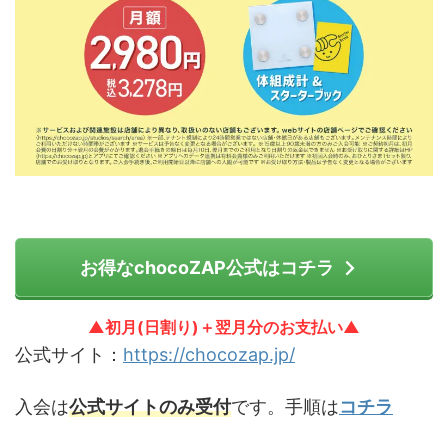
お得なchocoZAP公式はコチラ
▲初月(日割り)＋翌月分のお支払い▲
公式サイト：
https://chocozap.jp/
入会は
公式サイトのみ受付
です。手順は
コチラ