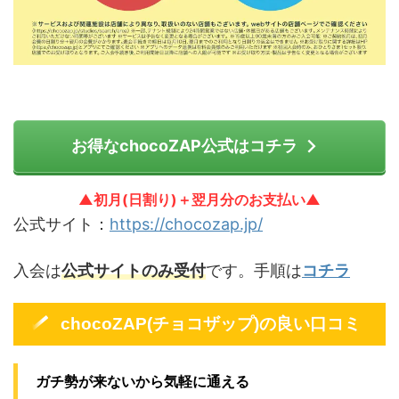
お得なchocoZAP公式はコチラ
▲初月(日割り)＋翌月分のお支払い▲
公式サイト：
https://chocozap.jp/
入会は
公式サイトのみ受付
です。手順は
コチラ
chocoZAP(チョコザップ)の良い口コミ
ガチ勢が来ないから気軽に通える