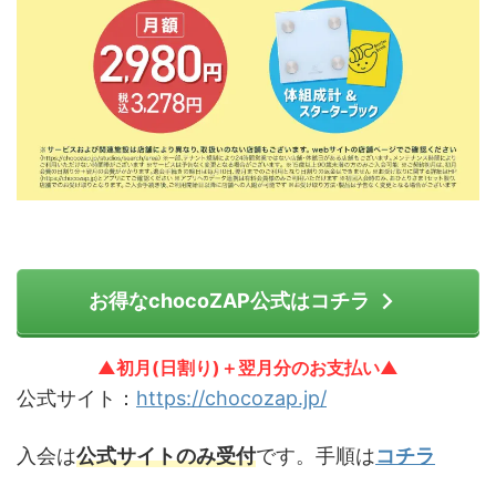
お得なchocoZAP公式はコチラ
▲初月(日割り)＋翌月分のお支払い▲
公式サイト：
https://chocozap.jp/
入会は
公式サイトのみ受付
です。手順は
コチラ