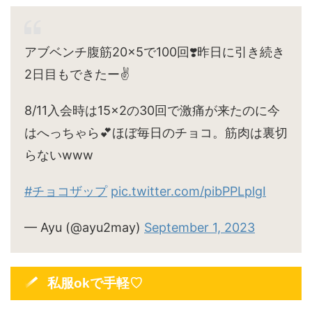
アブベンチ腹筋20×5で100回❣️昨日に引き続き
2日目もできたー✌️
8/11入会時は15×2の30回で激痛が来たのに今
はへっちゃら💕ほぼ毎日のチョコ。筋肉は裏切
らないwww
#チョコザップ
pic.twitter.com/pibPPLplgI
— Ayu (@ayu2may)
September 1, 2023
私服okで手軽♡