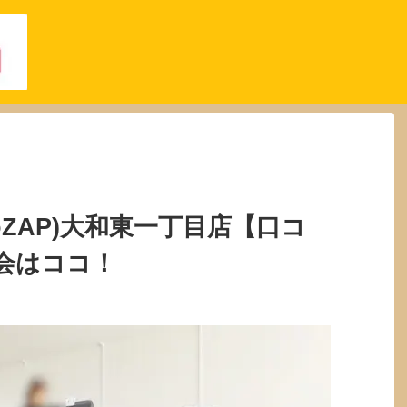
oZAP)大和東一丁目店【口コ
会はココ！