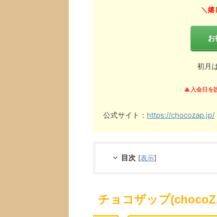
嬉
＼
お
初月
▲入会日を
公式サイト：
https://chocozap.jp/
目次
[
表示
]
チョコザップ(choco