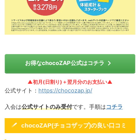
お得なchocoZAP公式はコチラ
▲初月(日割り)＋翌月分のお支払い▲
公式サイト：
https://chocozap.jp/
入会は
公式サイトのみ受付
です。手順は
コチラ
chocoZAP(チョコザップ)の良い口コミ