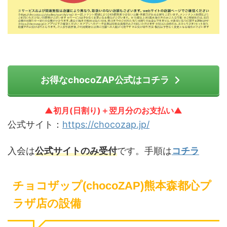
お得なchocoZAP公式はコチラ
▲初月(日割り)＋翌月分のお支払い▲
公式サイト：
https://chocozap.jp/
入会は
公式サイトのみ受付
です。手順は
コチラ
チョコザップ(chocoZAP)熊本森都心プ
ラザ店の設備