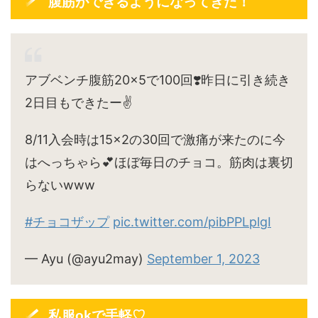
腹筋ができるようになってきた！
アブベンチ腹筋20×5で100回❣️昨日に引き続き
2日目もできたー✌️
8/11入会時は15×2の30回で激痛が来たのに今
はへっちゃら💕ほぼ毎日のチョコ。筋肉は裏切
らないwww
#チョコザップ
pic.twitter.com/pibPPLplgI
— Ayu (@ayu2may)
September 1, 2023
私服okで手軽♡