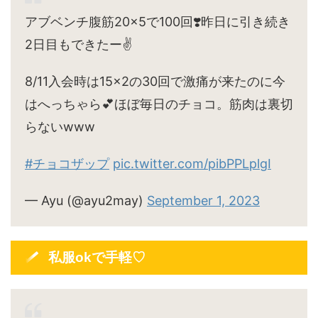
アブベンチ腹筋20×5で100回❣️昨日に引き続き
2日目もできたー✌️
8/11入会時は15×2の30回で激痛が来たのに今
はへっちゃら💕ほぼ毎日のチョコ。筋肉は裏切
らないwww
#チョコザップ
pic.twitter.com/pibPPLplgI
— Ayu (@ayu2may)
September 1, 2023
私服okで手軽♡