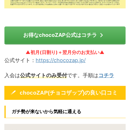
お得なchocoZAP公式はコチラ
▲初月(日割り)＋翌月分のお支払い▲
公式サイト：
https://chocozap.jp/
入会は
公式サイトのみ受付
です。手順は
コチラ
chocoZAP(チョコザップ)の良い口コミ
ガチ勢が来ないから気軽に通える