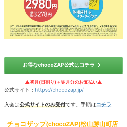
お得なchocoZAP公式はコチラ
▲初月(日割り)＋翌月分のお支払い▲
公式サイト：
https://chocozap.jp/
入会は
公式サイトのみ受付
です。手順は
コチラ
チョコザップ(chocoZAP)松山勝山町店