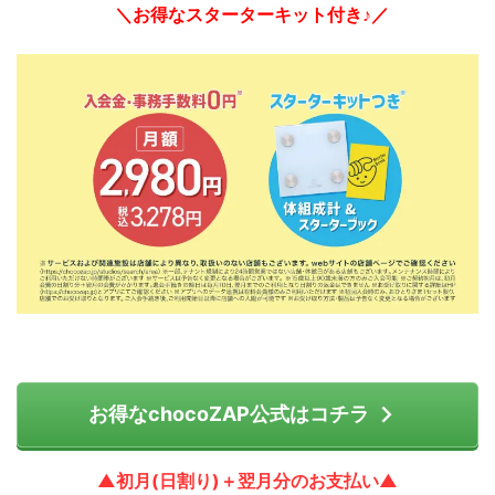
＼お得なスターターキット付き♪／
お得なchocoZAP公式はコチラ
▲初月(日割り)＋翌月分のお支払い▲