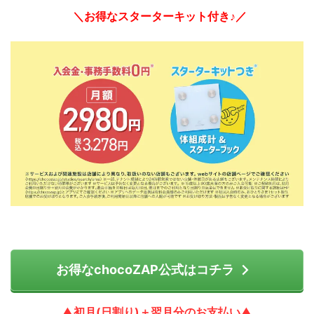
＼お得なスターターキット付き♪／
お得なchocoZAP公式はコチラ
▲初月(日割り)＋翌月分のお支払い▲