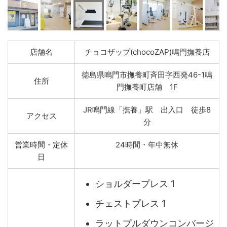
店舗名
チョコザップ(chocoZAP)鳴門撫養店
徳島県鳴門市撫養町斉田字西発46-1鳴
住所
門撫養町店舗 1F
JR鳴門線「撫養」駅 出入口 徒歩8
アクセス
分
営業時間・定休
24時間・年中無休
日
ショルダープレス 1
チェストプレス 1
ラットプルダウンコンバージ