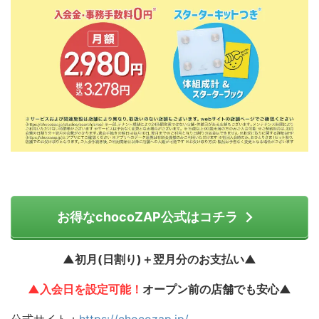
お得なchocoZAP公式はコチラ
▲初月(日割り)＋翌月分のお支払い▲
▲入会日を設定可能！
オープン前の店舗でも安心▲