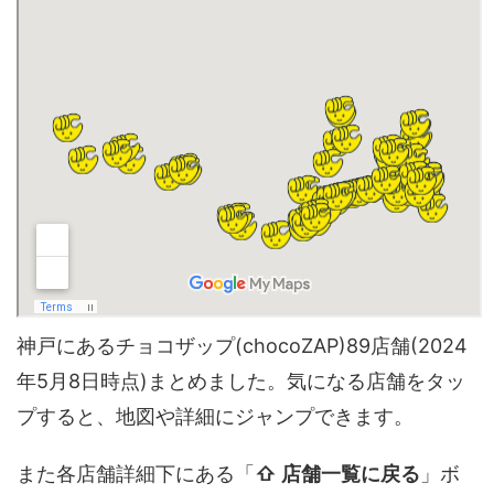
神戸にあるチョコザップ(chocoZAP)89店舗(2024
年5月8日時点)まとめました。気になる店舗をタッ
プすると、地図や詳細にジャンプできます。
また各店舗詳細下にある「
⇧ 店舗一覧に戻る
」ボ