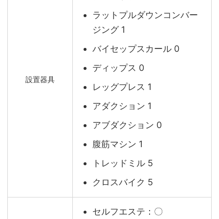
ラットプルダウンコンバー
ジング 1
バイセップスカール 0
ディップス 0
設置器具
レッグプレス 1
アダクション 1
アブダクション 0
腹筋マシン 1
トレッドミル 5
クロスバイク 5
セルフエステ：〇