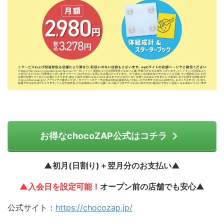
お得なchocoZAP公式はコチラ
▲初月(日割り)＋翌月分のお支払い▲
▲入会日を設定可能！
オープン前の店舗でも安心▲
公式サイト：
https://chocozap.jp/