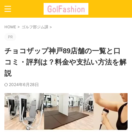
HOME
>
ゴルフ部ジム課
>
PR
チョコザップ神戸89店舗の一覧と口
コミ・評判は？料金や支払い方法を解
説
2024年6月28日