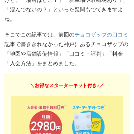
「混んでないの？」といった疑問もでてきますよ
ね。
そこでこの記事では、前回の
チョコザップの口コミ
記事で書ききれなかった神戸にあるチョコザップの
「地図や店舗設備情報」「口コミ・評判」「料金」
「入会方法」をまとめました。
＼お得なスターターキット付き♪／