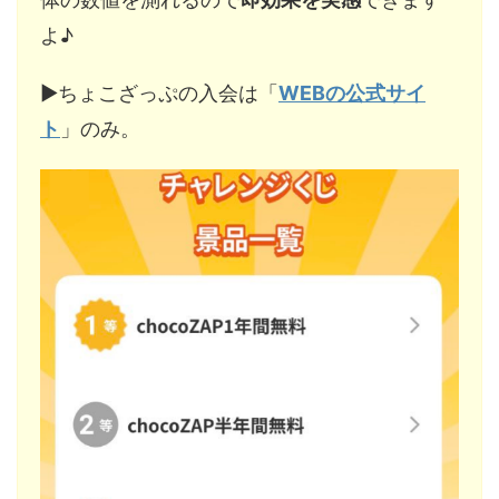
よ♪
▶︎ちょこざっぷの入会は「
WEBの公式サイ
ト
」のみ。