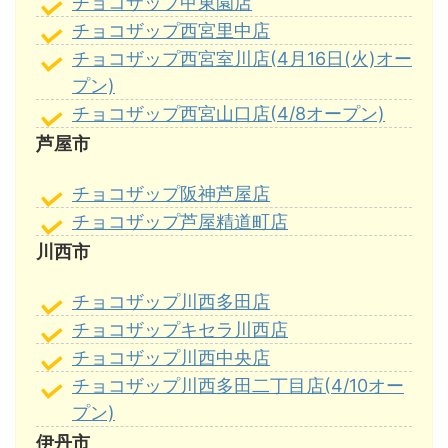
チョコザップ甲東園店
チョコザップ西宮里中店
チョコザップ西宮室川店(4月16日(火)オー
プン)
チョコザップ西宮山口店(4/8オープン)
芦屋市
チョコザップ阪神芦屋店
チョコザップ芦屋精道町店
川西市
チョコザップ川西多田店
チョコザップキセラ川西店
チョコザップ川西中央店
チョコザップ川西多田二丁目店(4/10オー
プン)
伊丹市