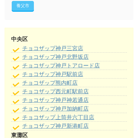
養父市
中央区
チョコザップ神戸三宮店
チョコザップ神戸北野坂店
チョコザップ神戸トアロード店
チョコザップ神戸駅前店
チョコザップ熊内町店
チョコザップ西元町駅前店
チョコザップ神戸神若通店
チョコザップ神戸加納町店
チョコザップ上筒井六丁目店
チョコザップ神戸新港町店
東灘区