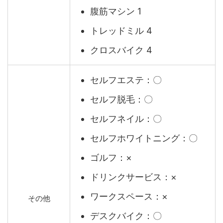
腹筋マシン 1
トレッドミル 4
クロスバイク 4
セルフエステ：〇
セルフ脱毛：〇
セルフネイル：〇
セルフホワイトニング：〇
ゴルフ：×
ドリンクサービス：×
ワークスペース：×
その他
デスクバイク：〇