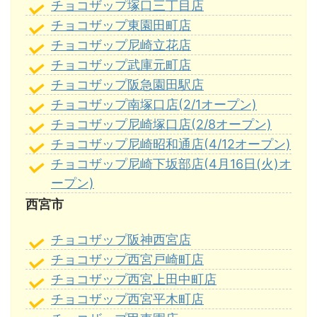
チョコザップ塚口三丁目店
チョコザップ東園田町店
チョコザップ尼崎立花店
チョコザップ武庫元町店
チョコザップ阪急園田駅店
チョコザップ南塚口店(2/1オープン)
チョコザップ尼崎塚口店(2/8オープン)
チョコザップ尼崎昭和通店(4/12オープン)
チョコザップ尼崎下坂部店(4月16日(火)オ
ープン)
西宮市
チョコザップ阪神西宮店
チョコザップ西宮戸崎町店
チョコザップ西宮上田中町店
チョコザップ西宮平木町店