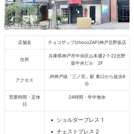
店舗名
チョコザップ(chocoZAP)神戸北野坂店
兵庫県神戸市中央区山本通2-1-22北野
住所
坂中央ビル 2F
JR神戸線「三ノ宮」駅 東口から徒歩6
アクセス
分
営業時間・定休
24時間・年中無休
日
ショルダープレス 1
チェストプレス 2