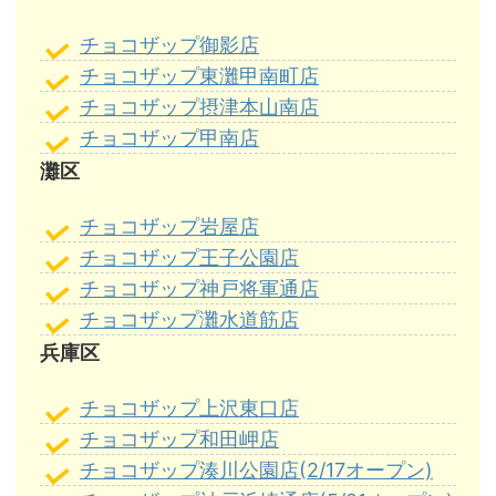
チョコザップ御影店
チョコザップ東灘甲南町店
チョコザップ摂津本山南店
チョコザップ甲南店
灘区
チョコザップ岩屋店
チョコザップ王子公園店
チョコザップ神戸将軍通店
チョコザップ灘水道筋店
兵庫区
チョコザップ上沢東口店
チョコザップ和田岬店
チョコザップ湊川公園店(2/17オープン)