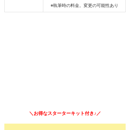
※執筆時の料金。変更の可能性あり
＼お得なスターターキット付き♪／