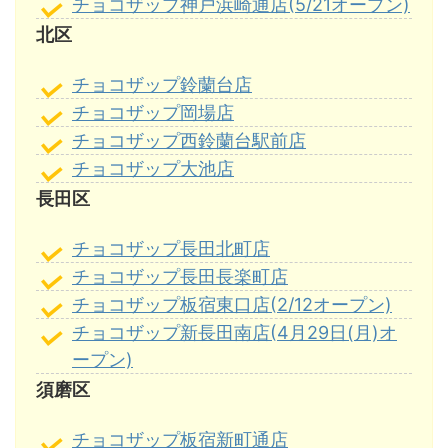
チョコザップ神戸浜崎通店(5/21オープン)
北区
チョコザップ鈴蘭台店
チョコザップ岡場店
チョコザップ西鈴蘭台駅前店
チョコザップ大池店
長田区
チョコザップ長田北町店
チョコザップ長田長楽町店
チョコザップ板宿東口店(2/12オープン)
チョコザップ新長田南店(4月29日(月)オ
ープン)
須磨区
チョコザップ板宿新町通店