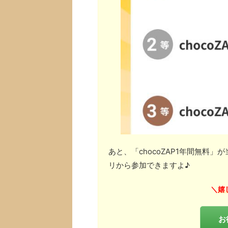
あと、「chocoZAP1年間無料
リから参加できますよ♪
嬉
＼
お