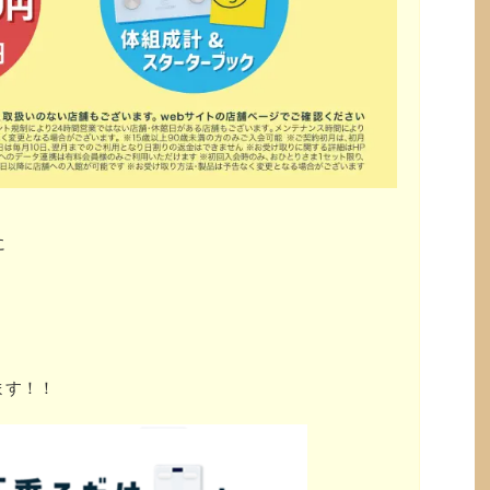
に
ます！！