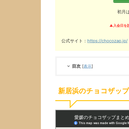
初月
▲入会日を
公式サイト：
https://chocozap.jp/
目次
[
表示
]
新居浜のチョコザップ(c